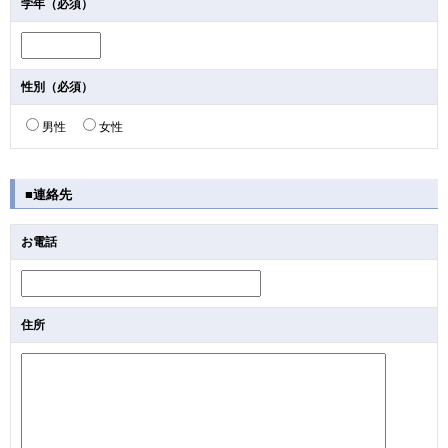
学年（必須）
性別（必須）
男性
女性
■連絡先
お電話
住所