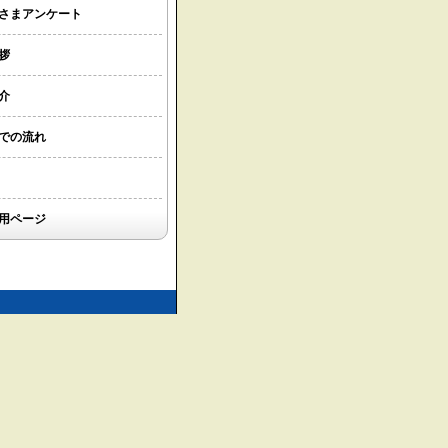
さまアンケート
拶
介
での流れ
用ページ