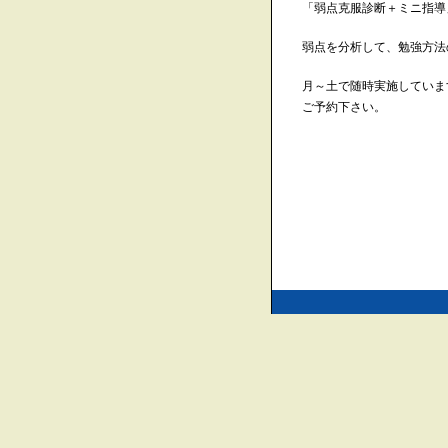
「弱点克服診断＋ミニ指導
弱点を分析して、勉強方法
月～土で随時実施していま
ご予約下さい。