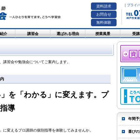
｜
プライ
資料請求
お問合せ
無料体験
紹介
講習会
選ばれる理由
授業風景
受講
、講習会や勉強会についてご案内します。
内
い」を「わかる」に変えます。プ
指導
年間予
」に変えるプロ講師の個別指導を体験してみませんか。
喜びの